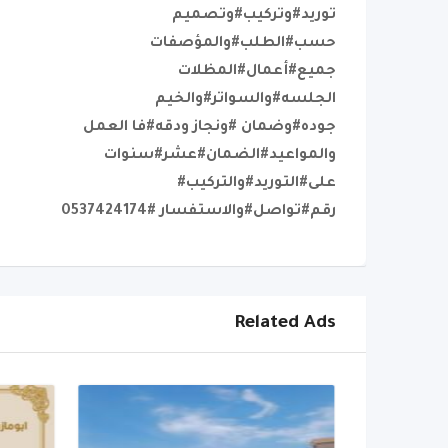
توريد#وتركيب#وتصميم
حسب#الطلب#والمؤصفات
جميع#أعمال#المظلات
الجلسه#والسواتر#والخيم
جوده#وضمان #ونجاز ودقه#فا العمل
والمواعيد#الضمان#عشر#سنوات
على#التوريد#والتركيب#
رقم#تواصل#والاستفسار #0537424174
Related Ads