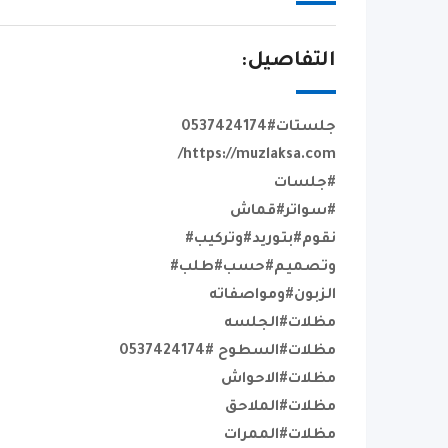
التفاصيل:
جلستات#0537424174
https://muzlaksa.com/
#جلسات
#سواتر#قماش
نقوم#بتوريد#وتركيب#
وتصميم#حسب#طلب#
الزبون#ومواصفاته
مظلات#الجلسه
مظلات#السطوح #0537424174
مظلات#الاحواش
مظلات#الملاحق
مظلات#الممرات