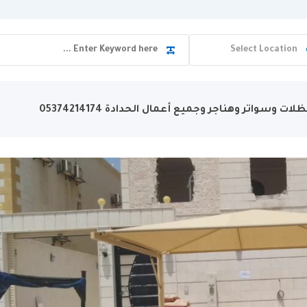
لات وسواتر وهناجر وجميع أعمال الحدادة 05374214174