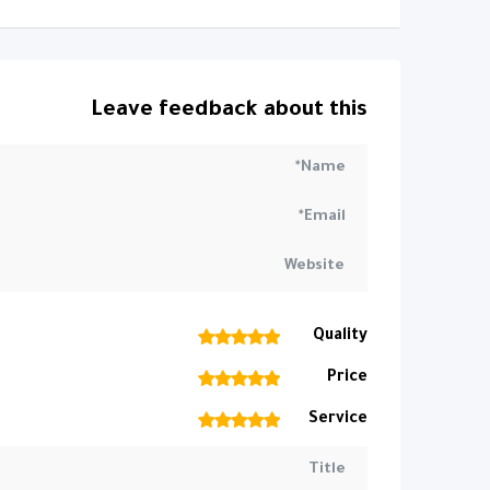
Leave feedback about this
1
2
3
4
5
Quality
1
2
3
4
5
Price
1
2
3
4
5
Service