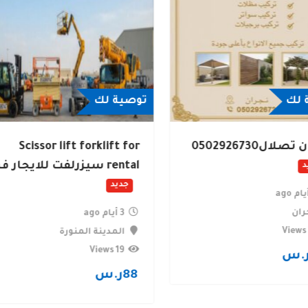
 لك
توصية لك
صلال0502926730
Scissor lift forklift for
rental سيزرلفت للايجار ف
د
جديد
ران
3 أيام ago
المدينة المنورة
19 Views
.س
88
ر.س